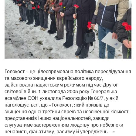
Голокост – це цілеспрямована політика переслідування
та масового знищення єврейського народу,
здійснювана нацистським режимом під час Другої
світової війни. 1 листопада 2005 року Генеральна
асамблея ООН ухвалила Резолюцію № 60/7, у якій
наголошується, що «Голокост, який призвів до
знищення однієї третини євреїв та незліченної кількості
представників інших національностей, завжди
слугуватиме застереженням людству про небезпеки
ненависті, фанатизму, расизму й упереджень…».