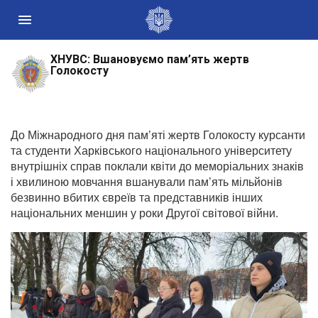
ХНУВС: Вшановуємо пам’ять жертв
Державні сайти України
Голокосту
Президент України
Кабінет Міністрів України
Конституційний суд України
До Міжнародного дня пам’яті жертв Голокосту курсанти
та студенти Харківського національного університету
Рада національної безпеки і оборони України
внутрішніх справ поклали квіти до меморіальних знаків
Центральні та місцеві органи виконавчої влади
і хвилиною мовчання вшанували пам’ять мільйонів
безвинно вбитих євреїв та представників інших
національних меншин у роки Другої світової війни.