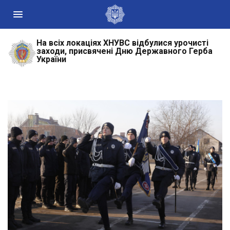
На всіх локаціях ХНУВС відбулися урочисті
Державні сайти України
заходи, присвячені Дню Державного Герба
України
Президент України
Кабінет Міністрів України
Конституційний суд України
Рада національної безпеки і оборони України
Центральні та місцеві органи виконавчої влади