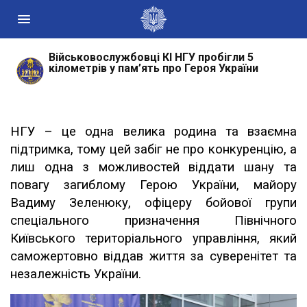
Військовослужбовці КІ НГУ пробігли 5
Державні сайти України
кілометрів у пам’ять про Героя України
Президент України
Кабінет Міністрів України
Конституційний суд України
НГУ – це одна велика родина та взаємна
Рада національної безпеки і оборони України
підтримка, тому цей забіг не про конкуренцію, а
Центральні та місцеві органи виконавчої влади
лиш одна з можливостей віддати шану та
повагу загиблому Герою України, майору
Вадиму Зеленюку, офіцеру бойової групи
спеціального призначення Північного
Київського територіального управління, який
саможертовно віддав життя за суверенітет та
незалежність України.