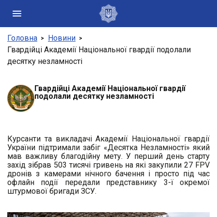
Головна
Новини
Державні сайти України
Гвардійці Академії Національної гвардії подолали
десятку незламності
Президент України
Кабінет Міністрів України
Конституційний суд України
Гвардійці Академії Національної гвардії
подолали десятку незламності
Рада національної безпеки і оборони України
Центральні та місцеві органи виконавчої влади
Курсанти та викладачі Академії Національної гвардії
України підтримали забіг «Десятка Незламності» який
мав важливу благодійну мету. У перший день старту
захід зібрав 503 тисячі гривень на які закупили 27
FPV
дронів з камерами нічного бачення і просто під час
офлайн події передали представнику 3-ї окремої
штурмової бригади ЗСУ.