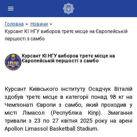
Головна
Новини
Державні сайти України
Курсант КІ НГУ виборов третє місце на Європейській
першості з самбо
Президент України
Кабінет Міністрів України
Конституційний суд України
Курсант КІ НГУ виборов третє місце на
Європейській першості з самбо
Рада національної безпеки і оборони України
Центральні та місцеві органи виконавчої влади
Курсант Київського інституту Осадчук Віталій
здобув третє місце в категорії понад 98 кг на
Чемпіонаті Європи з самбо, який проходив у
місті Лімасол (Республіка Кіпр). Змагання
тривали з 23 по 27 квітня 2025 року на арені
Apollon Limassol Basketball Stadium.