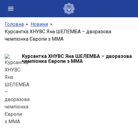
Головна
Новини
Державні сайти України
Курсантка ХНУВС Яна ШЕЛЕМБА – дворазова
чемпіонка Європи з ММА
Президент України
Кабінет Міністрів України
Конституційний суд України
Курсантка ХНУВС Яна ШЕЛЕМБА – дворазова
чемпіонка Європи з ММА
Рада національної безпеки і оборони України
Центральні та місцеві органи виконавчої влади