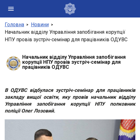
Головна
Новини
Державні сайти України
Начальник відділу Управління запобігання корупції
НПУ провів зустріч-семінар для працівників ОДУВС
Президент України
Кабінет Міністрів України
Конституційний суд України
Начальник відділу Управління запобігання
корупції НПУ провів зустріч-семінар для
Рада національної безпеки і оборони України
працівників ОДУВС
Центральні та місцеві органи виконавчої влади
В ОДУВС відбулася зустріч-семінар для працівників
закладу вищої освіти, яку провів начальник відділу
Управління запобігання корупції НПУ полковник
поліції Олег Лозовий.