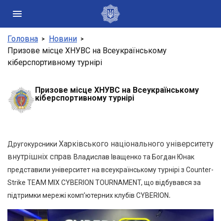
Головна
Новини
Державні сайти України
Призове місце ХНУВС на Всеукраїнському
кіберспортивному турнірі
Президент України
Кабінет Міністрів України
Конституційний суд України
Призове місце ХНУВС на Всеукраїнському
кіберспортивному турнірі
Рада національної безпеки і оборони України
Центральні та місцеві органи виконавчої влади
Харківського національного університету
Другокурсники
внутрішніх справ
Владислав Іващенко та Богдан Юнак
представили університет на всеукраїнському турнірі з Counter-
Strike TEAM MIX CYBERION TOURNAMENT, що відбувався за
.
підтримки мережі комп’ютерних клубів CYBERION