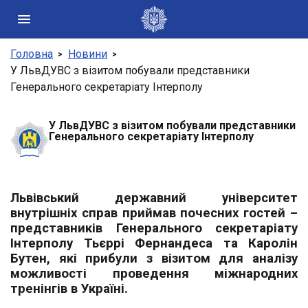
Головна
Новини
Державні сайти України
У ЛьвДУВС з візитом побували представники
Генерального секретаріату Інтерполу
Президент України
Кабінет Міністрів України
Конституційний суд України
У ЛьвДУВС з візитом побували представники
Генерального секретаріату Інтерполу
Рада національної безпеки і оборони України
Центральні та місцеві органи виконавчої влади
Львівський державний університет
внутрішніх справ приймав почесних гостей –
представників Генерального секретаріату
Інтерполу Тьєррі Фернандеса та Каролін
Бутен, які прибули з візитом для аналізу
можливості проведення міжнародних
тренінгів в Україні.