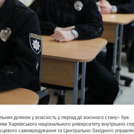
ьних ділянок у власність у період дії воєнного стану» був
іки Харківського національного університету внутрішніх спр
 місцевого самоврядування та Центрально-Західного управлі