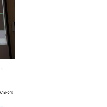
ів
ального