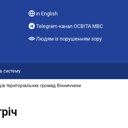
in English
Telegram-канал ОСВІТА МВС
Людям із порушенням зору
 в систему
ців територіальних громад Вінниччини
річ