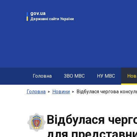
gov.ua
Державні сайти України
Дер
Презид
Кабінет
Констит
Рада на
Головна
ЗВО МВС
НУ МВС
Нов
Централ
Головна
Новини
Відбулася чергова консул
Відбулася черг
для представни