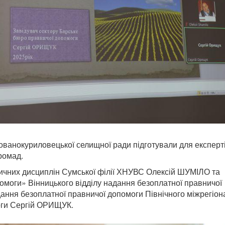
ованокуриловецької селищної ради підготували для експерт
ромад.
ичних дисциплін Сумської філії ХНУВС Олексій ШУМІЛО та
омоги» Вінницького відділу надання безоплатної правничої
ання безоплатної правничої допомоги Північного міжрегіон
оги Сергій ОРИЩУК.