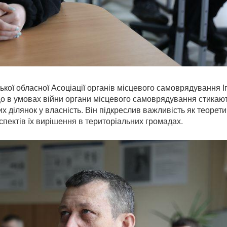
цької обласної Асоціації органів місцевого самоврядування І
о в умовах війни органи місцевого самоврядування стикают
 ділянок у власність. Він підкреслив важливість як теорет
аспектів їх вирішення в територіальних громадах.