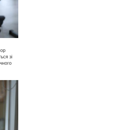
гор
ься зі
ичного