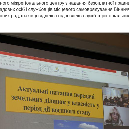
ного міжрегіонального центру з надання безоплатної правн
садових осіб і службовців місцевого самоврядування Віннич
них рад, фахівці відділів і підрозділів служб територіальни