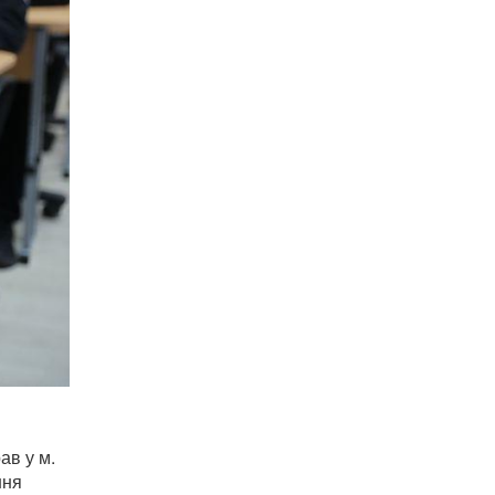
ав у м.
ння