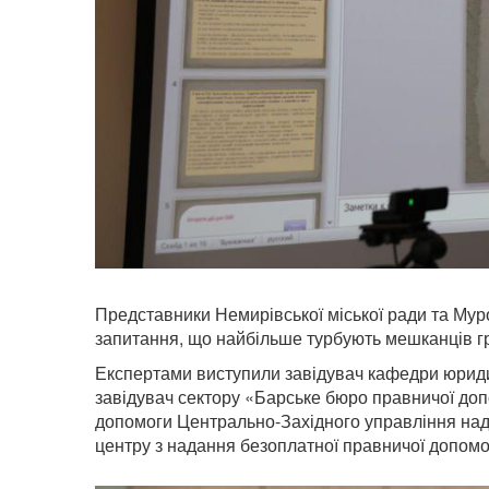
Представники Немирівської міської ради та Мур
запитання, що найбільше турбують мешканців г
Експертами виступили завідувач кафедри юрид
завідувач сектору «Барське бюро правничої доп
допомоги Центрально-Західного управління над
центру з надання безоплатної правничої допом