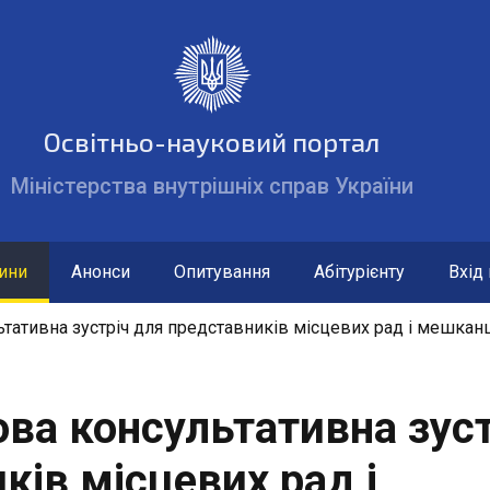
жавні сайти України
Освітньо-науковий портал
ент України
Міністерства внутрішніх справ України
 Міністрів України
уційний суд України
ціональної безпеки і оборони України
ини
Анонси
Опитування
Абітурієнту
Вхід
ьні та місцеві органи виконавчої влади
ьтативна зустріч для представників місцевих рад і мешкан
ова консультативна зуст
ків місцевих рад і