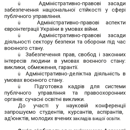
Адміністративно-правові засади
ü
забезпечення національної стійкості у сфері
публічного управління
.
Адміністративно-правові аспекти
ü
євроінтеграції України в умовах війни.
Адміністративно-правові засади
ü
діяльності сектору безпеки та оборони під час
воєнного стану.
Забезпечення прав, свобод і законних
ü
інтересів людини в умовах воєнного стану:
виклики, обмеження, гарантії.
Адміністративно-деліктна діяльність в
ü
умовах воєнного стану
.
Підготовка кадрів для системи
ü
публічного управління та правоохоронних
органів: сучасні освітні виклики.
До участі у
науковій конференції
запрошуємо
студентів, курсантів, аспірантів,
ад
’
юнктів,
молодих вчених
.
закладів вищої освіти