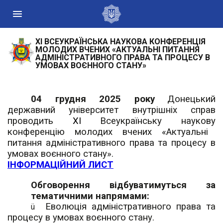
ХІ ВСЕУКРАЇНСЬКА НАУКОВА КОНФЕРЕНЦІЯ
Державні сайти України
МОЛОДИХ ВЧЕНИХ «АКТУАЛЬНІ ПИТАННЯ
АДМІНІСТРАТИВНОГО ПРАВА ТА ПРОЦЕСУ В
Президент України
УМОВАХ ВОЄННОГО СТАНУ»
Кабінет Міністрів України
Конституційний суд України
04 грудня 2025 року
Донецький
Рада національної безпеки і оборони України
державний університет внутрішніх справ
Центральні та місцеві органи виконавчої влади
проводить
ХІ
В
сеукраїнськ
у
науков
у
конференці
ю
молодих вчених «
А
ктуальні
питання адміністративного права та процесу в
умовах воєнного стану».
ІНФОРМАЦІЙНИЙ ЛИСТ
Обговорення відбуватимуться за
тематичними напрямами
:
Еволюція адміністративного права та
ü
процесу в умовах воєнного стану.