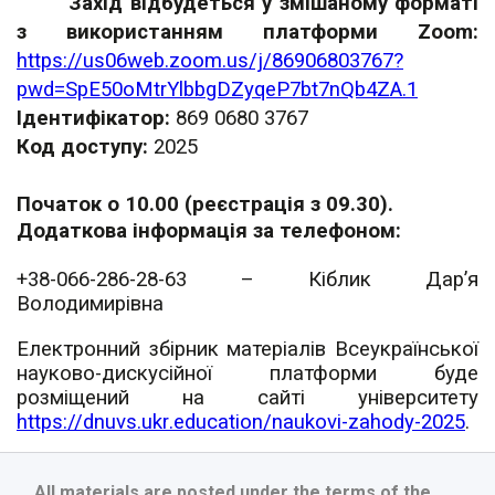
Захід відбудеться у змішаному форматі
з використанням платформи
Zoom
:
https://us06web.zoom.us/j/86906803767?
pwd=SpE50oMtrYlbbgDZyqeP7bt7nQb4ZA.1
Ідентифікатор:
869 0680 3767
Код доступу:
2025
Початок о 10.00 (реєстрація з 09.30).
Додаткова інформація за телефоном:
+38-066-286-28-63 – Кіблик Дар’я
Володимирівна
Електронний збірник матеріалів Всеукраїнської
науково-дискусійної платформи буде
розміщений на сайті університету
https
://
dnuvs
.
ukr
.
education
/
naukovi
-
zahody
-2025
.
All materials are posted under the terms of the