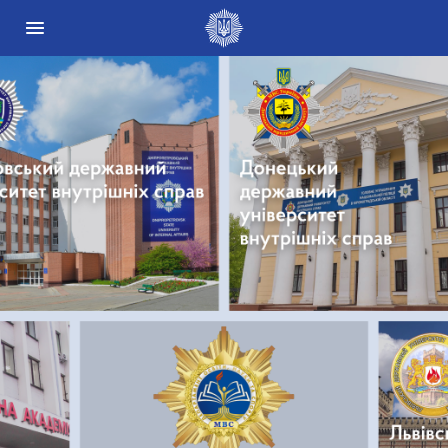
Державні сайти України
Президент України
Кабінет Міністрів України
Конституційний суд України
Рада національної безпеки і оборони України
Центральні та місцеві органи виконавчої влади