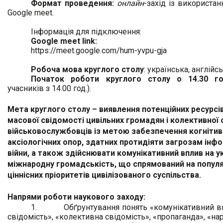
Формат проведення:
онлайн
-захід і
з використан
Google
meet
.
Інформація для підключення:
Google
meet
link:
https://meet.google.com/hum-yvpu-gja
Робоча мова круглого столу
: українська, англійсь
Початок роботи круглого столу о 14.30 г
учасників з 14.00 год.).
Мета круглого столу – виявлення потенційних ресурс
масової свідомості цивільних громадян і колективної 
військовослужбовців із метою забезпечення когнітив
аксіологічних опор, здатних протидіяти загрозам інф
війни, а також здійснювати комунікативний вплив на ук
міжнародну громадськість, що спрямований на попул
ціннісних пріоритетів цивілізованого суспільства.
Напрями роботи наукового заходу:
1.
Обґрунтування понять «комунікативний в
свідомість», «колективна свідомість», «пропаганда», «на