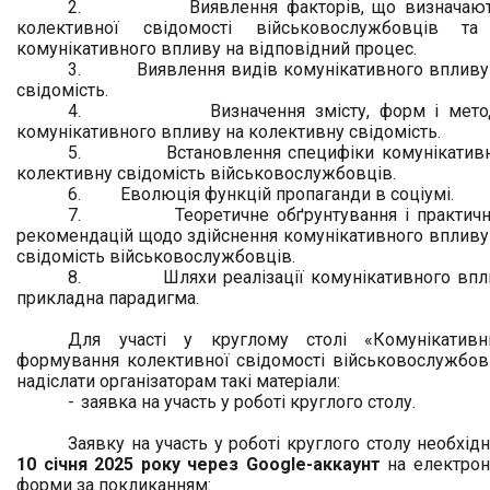
2.
Виявлення факторів, що визначаю
колективної свідомості військовослужбовців та
комунікативного впливу на відповідний процес.
3.
Виявлення видів комунікативного впливу
свідомість.
4.
Визначення змісту, форм і мето
комунікативного впливу на колективну свідомість.
5.
Встановлення специфіки комунікатив
колективну свідомість військовослужбовців.
6.
Еволюція функцій пропаганди в соціумі.
7.
Теоретичне обґрунтування і практич
рекомендацій щодо здійснення комунікативного впливу
свідомість військовослужбовців.
8.
Шляхи реалізації комунікативного впл
прикладна парадигма.
Для участі у круглому столі «Комунікатив
формування колективної свідомості військовослужбов
надіслати організаторам такі матеріали:
-
заявка на участь у роботі круглого столу.
Заявку на участь у роботі круглого столу необхід
10 січня 2025
року
через Google-аккаунт
на електрон
форми за покликанням: