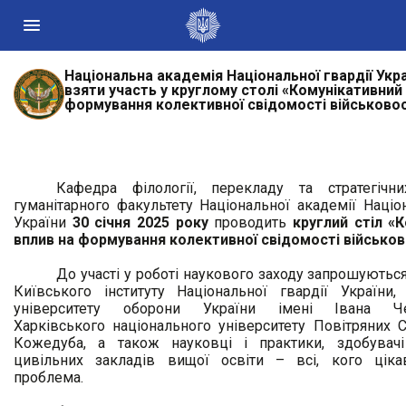
Національна академія Національної гвардії Укр
Державні сайти України
взяти участь у круглому столі «Комунікативний
формування колективної свідомості військово
Президент України
Кабінет Міністрів України
Конституційний суд України
Кафедра філології, перекладу та стратегічни
Рада національної безпеки і оборони України
гуманітарного факультету Національної академії Націон
Центральні та місцеві органи виконавчої влади
України
30 січня
2025
року
проводить
круглий стіл «
вплив на формування колективної свідомості військо
До участі у роботі наукового заходу запрошуютьс
Київського інституту Національної гвардії України
університету оборони України імені Івана Чер
Харківського національного університету Повітряних С
Кожедуба, а також науковці і практики, здобувачі
цивільних закладів вищої освіти – всі, кого ціка
проблема.