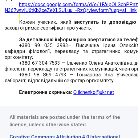
https://docs.google.com/forms/d/e/1FAIpQLSdnPP
N367wtvIU6tKb2ceZeXLSULuu_-RzQ/viewform?usp=sf_link
Кожен учасник, який
виступить із доповіддю
заході отримає сертифікат про участь.
За детальною інформацією звертатися за теле
+380 99 035 3983– Лисичкіна Ірина Олексіїв
кафедри філології, перекладу та стратегічних комун
оргкомітету;
+380 67 304 7533 – Ільченко Олена Анатоліївна,
д
філології, перекладу та стратегічних комунікацій, член ор
+380 98 869 4793 – Гончарова Яна В’ячеслав
лаборант, відповідальній секретар оргкомітету.
Електронна скринька:
O
.
ilchenko
@
ukr
.
net
All materials are posted under the terms of the
license, unless otherwise stated
Creative Commons Attribution 4.0 International