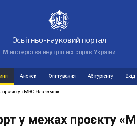
жавні сайти України
Освітньо-науковий портал
ент України
Міністерства внутрішніх справ України
 Міністрів України
уційний суд України
ціональної безпеки і оборони України
ини
Анонси
Опитування
Абітурієнту
Вхід
ьні та місцеві органи виконавчої влади
х проєкту «МВС Незламні»
орт у межах проєкту «