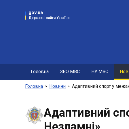
gov.ua
Державні сайти України
Дер
Презид
Кабінет
Констит
Рада на
Головна
ЗВО МВС
НУ МВС
Нов
Централ
Головна
Новини
Адаптивний спорт у межа
Адаптивний сп
Незламні»