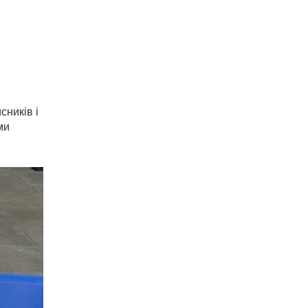
сників і
ми