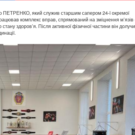
ро ПЕТРЕНКО, який служив старшим сапером 24-ї окремої
працював комплекс вправ, спрямований на зміцнення м’язів 
 стану здоров’я. Після активної фізичної частини він долуч
инації.