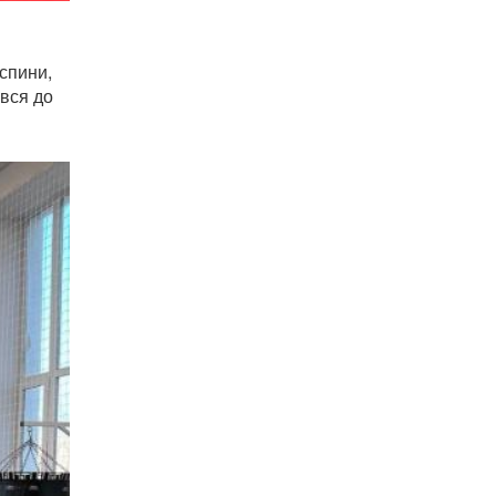
спини,
ився до