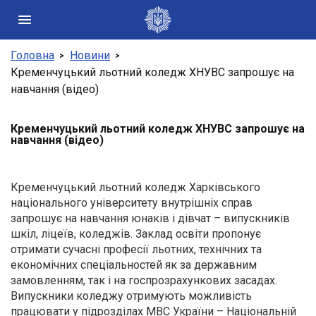
Головна
Новини
Державні сайти України
Кременчуцький льотний коледж ХНУВС запрошує на
навчання (відео)
Президент України
Кабінет Міністрів України
Кременчуцький льотний коледж ХНУВС запрошує на
Конституційний суд України
навчання (відео)
Рада національної безпеки і оборони України
Центральні та місцеві органи виконавчої влади
Кременчуцький льотний коледж Харківського
національного університету внутрішніх справ
запрошує на навчання юнаків і дівчат – випускників
шкіл, ліцеїв, коледжів. Заклад освіти пропонує
отримати сучасні професії льотних, технічних та
економічних спеціальностей як за державним
замовленням, так і на госпрозрахункових засадах.
Випускники коледжу отримують можливість
працювати у підрозділах МВС України – Національній