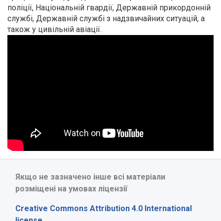
поліції, Національній гвардії, Державній прикордонній
службі, Державній службі з надзвичайних ситуацій, а
також у цивільній авіації.
Якщо не зазначено інше всі матеріали
розміщені на умовах ліцензії
Creative Commons Attribution 4.0 International
license