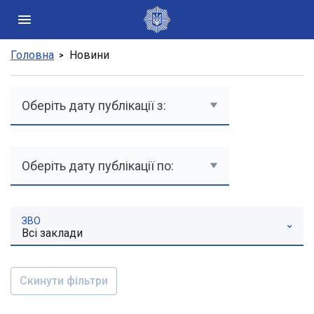
Головна
Новини
Державні сайти України
Президент України
Кабінет Міністрів України
Конституційний суд України
Рада національної безпеки і оборони України
Центральні та місцеві органи виконавчої влади
ЗВО
Всі заклади
Скинути фільтри