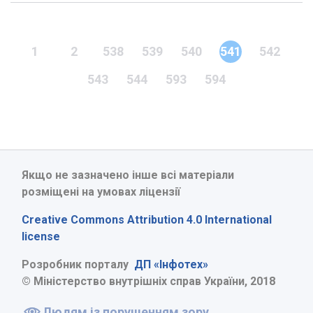
1
2
538
539
540
541
542
543
544
593
594
Якщо не зазначено інше всі матеріали
розміщені на умовах ліцензії
Creative Commons Attribution 4.0 International
license
Розробник порталу
ДП «Інфотех»
© Міністерство внутрішніх справ України, 2018
Людям із порушенням зору