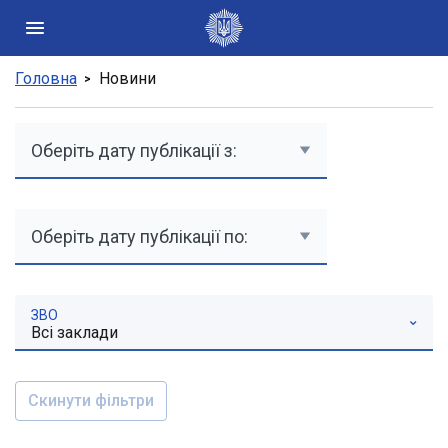
Головна
Новини
Державні сайти України
Президент України
Кабінет Міністрів України
Конституційний суд України
Рада національної безпеки і оборони України
Центральні та місцеві органи виконавчої влади
ЗВО
Всі заклади
Скинути фільтри